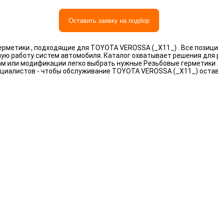
Оставить заявку на подбор
рметики , подходящие для TOYOTA VEROSSA (_X11_) . Все позици
ную работу систем автомобиля. Каталог охватывает решения для
рам или модификации легко выбрать нужные Резьбовые герметики 
циалистов - чтобы обслуживание TOYOTA VEROSSA (_X11_) оста