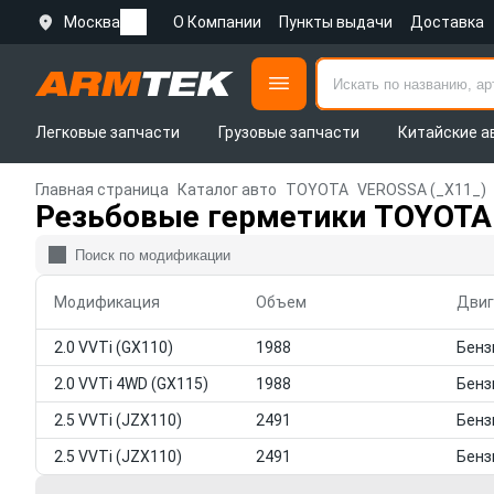
Москва
О Компании
Пункты выдачи
Доставка
Легковые запчасти
Грузовые запчасти
Китайские а
Главная страница
Каталог авто
TOYOTA
VEROSSA (_X11_)
Резьбовые герметики TOYOTA
Модификация
Объем
Двиг
2.0 VVTi (GX110)
1988
2.0 VVTi 4WD (GX115)
1988
2.5 VVTi (JZX110)
2491
2.5 VVTi (JZX110)
2491