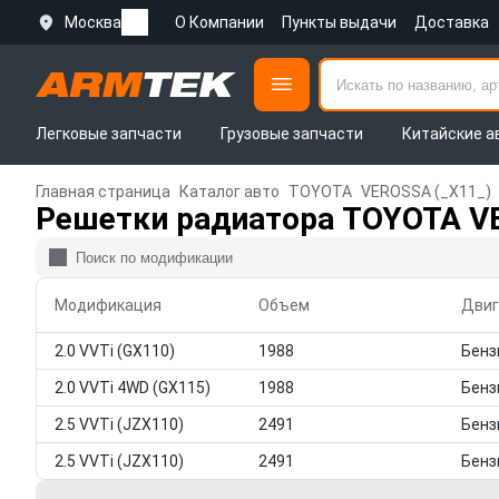
Москва
О Компании
Пункты выдачи
Доставка
Легковые запчасти
Грузовые запчасти
Китайские а
Главная страница
Каталог авто
TOYOTA
VEROSSA (_X11_)
Решетки радиатора TOYOTA V
Модификация
Объем
Двиг
2.0 VVTi (GX110)
1988
2.0 VVTi 4WD (GX115)
1988
2.5 VVTi (JZX110)
2491
2.5 VVTi (JZX110)
2491