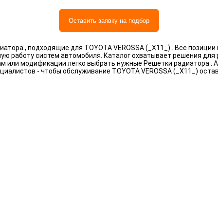
Оставить заявку на подбор
атора , подходящие для TOYOTA VEROSSA (_X11_) . Все позиции
ную работу систем автомобиля. Каталог охватывает решения для
рам или модификации легко выбрать нужные Решетки радиатора .
циалистов - чтобы обслуживание TOYOTA VEROSSA (_X11_) оста