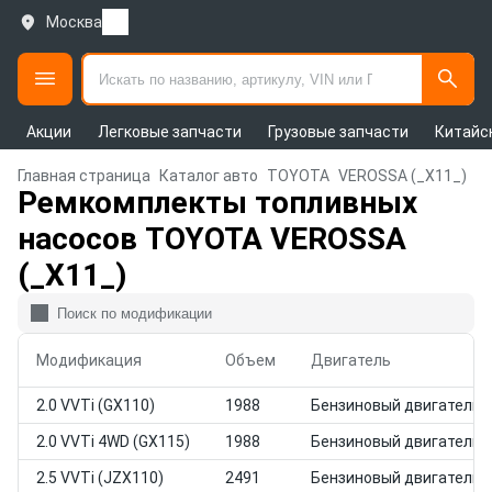
Москва
Акции
Легковые запчасти
Грузовые запчасти
Китайс
Главная страница
Каталог авто
TOYOTA
VEROSSA (_X11_)
Ремкомплекты топливных
насосов TOYOTA VEROSSA
(_X11_)
Модификация
Объем
Двигатель
2.0 VVTi (GX110)
1988
Бензиновый двигатель
2.0 VVTi 4WD (GX115)
1988
Бензиновый двигатель
2.5 VVTi (JZX110)
2491
Бензиновый двигатель