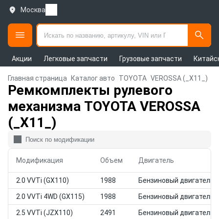
Москва
Акции
Легковые запчасти
Грузовые запчасти
Китайс
Главная страница
Каталог авто
TOYOTA
VEROSSA (_X11_)
Ремкомплекты рулевого
механизма TOYOTA VEROSSA
(_X11_)
Модификация
Объем
Двигатель
2.0 VVTi (GX110)
1988
Бензиновый двигатель
2.0 VVTi 4WD (GX115)
1988
Бензиновый двигатель
2.5 VVTi (JZX110)
2491
Бензиновый двигатель