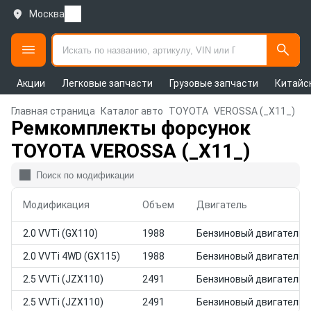
Москва
Акции
Легковые запчасти
Грузовые запчасти
Китайс
Главная страница
Каталог авто
TOYOTA
VEROSSA (_X11_)
Ремкомплекты форсунок
TOYOTA VEROSSA (_X11_)
Модификация
Объем
Двигатель
2.0 VVTi (GX110)
1988
Бензиновый двигатель
2.0 VVTi 4WD (GX115)
1988
Бензиновый двигатель
2.5 VVTi (JZX110)
2491
Бензиновый двигатель
2.5 VVTi (JZX110)
2491
Бензиновый двигатель