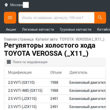
Москва
Акции
Легковые запчасти
Грузовые запчасти
Китайс
Главная страница
Каталог авто
TOYOTA
VEROSSA (_X11_)
Регуляторы холостого хода
TOYOTA VEROSSA (_X11_)
Модификация
Объем
Двигатель
2.0 VVTi (GX110)
1988
Бензиновый двигатель
2.0 VVTi 4WD (GX115)
1988
Бензиновый двигатель
2.5 VVTi (JZX110)
2491
Бензиновый двигатель
2.5 VVTi (JZX110)
2491
Бензиновый двигатель