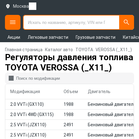
Москва
Акции
Легковые запчасти
Грузовые запчасти
Китайс
Главная страница
Каталог авто
TOYOTA
VEROSSA (_X11_)
Регуляторы давления топлива
TOYOTA VEROSSA (_X11_)
Модификация
Объем
Двигатель
2.0 VVTi (GX110)
1988
Бензиновый двигатель
2.0 VVTi 4WD (GX115)
1988
Бензиновый двигатель
2.5 VVTi (JZX110)
2491
Бензиновый двигатель
2.5 VVTi (JZX110)
2491
Бензиновый двигатель