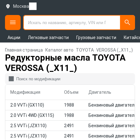
Москва
Акции
Легковые запчасти
Грузовые запчасти
Китайс
Главная страница
Каталог авто
TOYOTA
VEROSSA (_X11_)
Редукторные масла TOYOTA
VEROSSA (_X11_)
Модификация
Объем
Двигатель
2.0 VVTi (GX110)
1988
Бензиновый двигатель
2.0 VVTi 4WD (GX115)
1988
Бензиновый двигатель
2.5 VVTi (JZX110)
2491
Бензиновый двигатель
2.5 VVTi (JZX110)
2491
Бензиновый двигатель