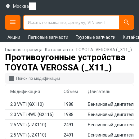
Москва
Акции
Легковые запчасти
Грузовые запчасти
Китайс
Главная страница
Каталог авто
TOYOTA
VEROSSA (_X11_)
Противоугонные устройства
TOYOTA VEROSSA (_X11_)
Модификация
Объем
Двигатель
2.0 VVTi (GX110)
1988
Бензиновый двигатель
2.0 VVTi 4WD (GX115)
1988
Бензиновый двигатель
2.5 VVTi (JZX110)
2491
Бензиновый двигатель
2.5 VVTi (JZX110)
2491
Бензиновый двигатель