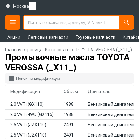
Москва
Акции
Легковые запчасти
Грузовые запчасти
Китайс
Главная страница
Каталог авто
TOYOTA
VEROSSA (_X11_)
Промывочные масла TOYOTA
VEROSSA (_X11_)
Модификация
Объем
Двигатель
2.0 VVTi (GX110)
1988
Бензиновый двигатель
2.0 VVTi 4WD (GX115)
1988
Бензиновый двигатель
2.5 VVTi (JZX110)
2491
Бензиновый двигатель
2.5 VVTi (JZX110)
2491
Бензиновый двигатель