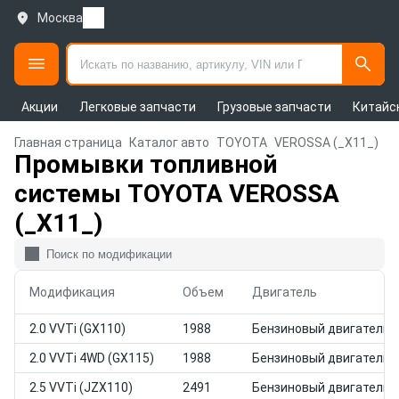
Москва
Акции
Легковые запчасти
Грузовые запчасти
Китайс
Главная страница
Каталог авто
TOYOTA
VEROSSA (_X11_)
Промывки топливной
системы TOYOTA VEROSSA
(_X11_)
Модификация
Объем
Двигатель
2.0 VVTi (GX110)
1988
Бензиновый двигатель
2.0 VVTi 4WD (GX115)
1988
Бензиновый двигатель
2.5 VVTi (JZX110)
2491
Бензиновый двигатель