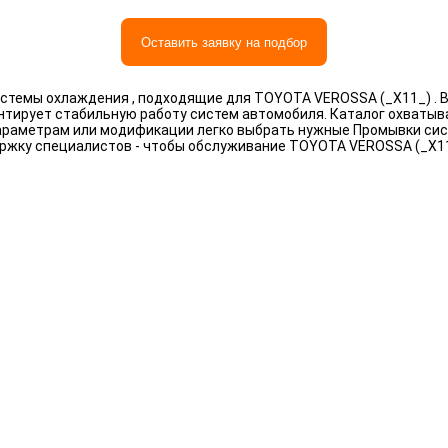
Оставить заявку на подбор
стемы охлаждения , подходящие для TOYOTA VEROSSA (_X11_) . В
антирует стабильную работу систем автомобиля. Каталог охваты
, параметрам или модификации легко выбрать нужные Промывки с
ержку специалистов - чтобы обслуживание TOYOTA VEROSSA (_X1