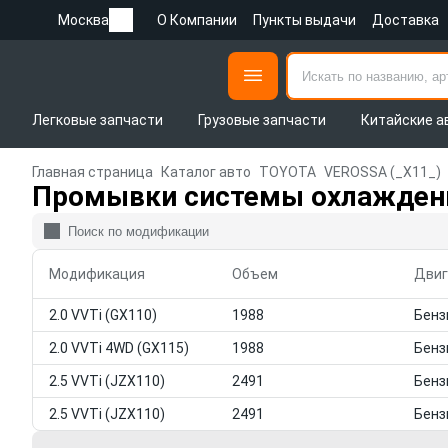
Москва
О Компании
Пункты выдачи
Доставка
Легковые запчасти
Грузовые запчасти
Китайские а
Главная страница
Каталог авто
TOYOTA
VEROSSA (_X11_)
Промывки системы охлаждени
Модификация
Объем
Двиг
2.0 VVTi (GX110)
1988
2.0 VVTi 4WD (GX115)
1988
2.5 VVTi (JZX110)
2491
2.5 VVTi (JZX110)
2491