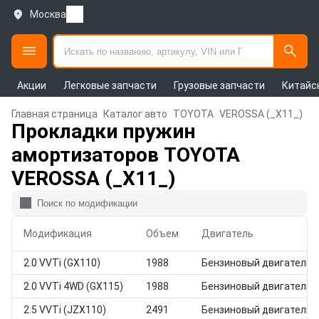
Москва
Акции
Легковые запчасти
Грузовые запчасти
Китайс
Главная страница
Каталог авто
TOYOTA
VEROSSA (_X11_)
Прокладки пружин
амортизаторов TOYOTA
VEROSSA (_X11_)
Модификация
Объем
Двигатель
2.0 VVTi (GX110)
1988
Бензиновый двигатель
2.0 VVTi 4WD (GX115)
1988
Бензиновый двигатель
2.5 VVTi (JZX110)
2491
Бензиновый двигатель