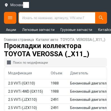
Москва
Акции
Легковые запчасти
Грузовые запчасти
Китайс
Главная страница
Каталог авто
TOYOTA
VEROSSA (_X11_)
Прокладки коллектора
TOYOTA VEROSSA (_X11_)
Модификация
Объем
Двигатель
2.0 VVTi (GX110)
1988
Бензиновый двигатель
2.0 VVTi 4WD (GX115)
1988
Бензиновый двигатель
2.5 VVTi (JZX110)
2491
Бензиновый двигатель
2.5 VVTi (JZX110)
2491
Бензиновый двигатель