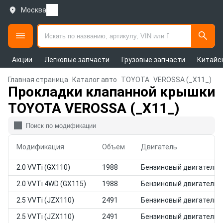
Москва
Акции
Легковые запчасти
Грузовые запчасти
Китайс
Главная страница
Каталог авто
TOYOTA
VEROSSA (_X11_)
Прокладки клапанной крышки
TOYOTA VEROSSA (_X11_)
Модификация
Объем
Двигатель
2.0 VVTi (GX110)
1988
Бензиновый двигатель
2.0 VVTi 4WD (GX115)
1988
Бензиновый двигатель
2.5 VVTi (JZX110)
2491
Бензиновый двигатель
2.5 VVTi (JZX110)
2491
Бензиновый двигатель