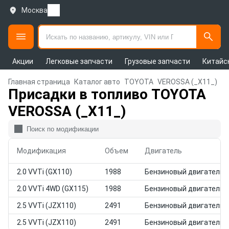
Москва
Акции
Легковые запчасти
Грузовые запчасти
Китайс
Главная страница
Каталог авто
TOYOTA
VEROSSA (_X11_)
Присадки в топливо TOYOTA
VEROSSA (_X11_)
Модификация
Объем
Двигатель
2.0 VVTi (GX110)
1988
Бензиновый двигатель
2.0 VVTi 4WD (GX115)
1988
Бензиновый двигатель
2.5 VVTi (JZX110)
2491
Бензиновый двигатель
2.5 VVTi (JZX110)
2491
Бензиновый двигатель