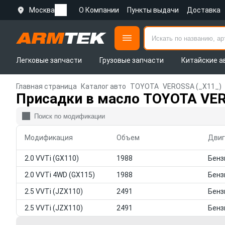
Москва
О Компании
Пункты выдачи
Доставка
Легковые запчасти
Грузовые запчасти
Китайские а
Главная страница
Каталог авто
TOYOTA
VEROSSA (_X11_)
Присадки в масло TOYOTA VER
Модификация
Объем
Двиг
2.0 VVTi (GX110)
1988
2.0 VVTi 4WD (GX115)
1988
2.5 VVTi (JZX110)
2491
2.5 VVTi (JZX110)
2491