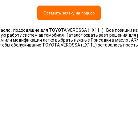
Оставить заявку на подбор
асло , подходящие для TOYOTA VEROSSA (_X11_) . Все позиции к
ную работу систем автомобиля. Каталог охватывает решения для
рам или модификации легко выбрать нужные Присадки в масло . A
чтобы обслуживание TOYOTA VEROSSA (_X11_) оставалось прост