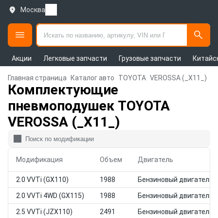
Москва
Акции
Легковые запчасти
Грузовые запчасти
Китайс
Главная страница
Каталог авто
TOYOTA
VEROSSA (_X11_)
Комплектующие
пневмоподушек TOYOTA
VEROSSA (_X11_)
Модификация
Объем
Двигатель
2.0 VVTi (GX110)
1988
Бензиновый двигатель
2.0 VVTi 4WD (GX115)
1988
Бензиновый двигатель
2.5 VVTi (JZX110)
2491
Бензиновый двигатель