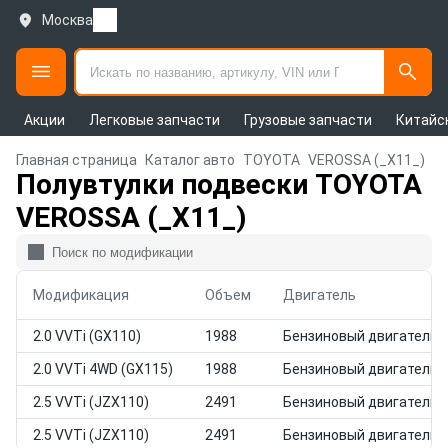
Москва
Акции
Легковые запчасти
Грузовые запчасти
Китайс
Главная страница
Каталог авто
TOYOTA
VEROSSA (_X11_)
Полувтулки подвески TOYOTA
VEROSSA (_X11_)
Модификация
Объем
Двигатель
2.0 VVTi (GX110)
1988
Бензиновый двигатель
2.0 VVTi 4WD (GX115)
1988
Бензиновый двигатель
2.5 VVTi (JZX110)
2491
Бензиновый двигатель
2.5 VVTi (JZX110)
2491
Бензиновый двигатель