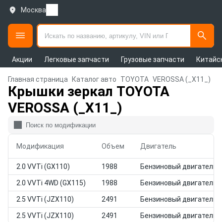
Москва
Акции
Легковые запчасти
Грузовые запчасти
Китайс
Главная страница
Каталог авто
TOYOTA
VEROSSA (_X11_)
Крышки зеркал TOYOTA
VEROSSA (_X11_)
Модификация
Объем
Двигатель
2.0 VVTi (GX110)
1988
Бензиновый двигатель
2.0 VVTi 4WD (GX115)
1988
Бензиновый двигатель
2.5 VVTi (JZX110)
2491
Бензиновый двигатель
2.5 VVTi (JZX110)
2491
Бензиновый двигатель