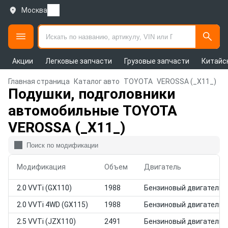
Москва
Акции
Легковые запчасти
Грузовые запчасти
Китайс
Главная страница
Каталог авто
TOYOTA
VEROSSA (_X11_)
Подушки, подголовники
автомобильные TOYOTA
VEROSSA (_X11_)
Модификация
Объем
Двигатель
2.0 VVTi (GX110)
1988
Бензиновый двигатель
2.0 VVTi 4WD (GX115)
1988
Бензиновый двигатель
2.5 VVTi (JZX110)
2491
Бензиновый двигатель