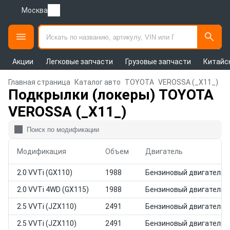
Москва
Акции
Легковые запчасти
Грузовые запчасти
Китайс
Главная страница
Каталог авто
TOYOTA
VEROSSA (_X11_)
Подкрылки (локеры) TOYOTA
VEROSSA (_X11_)
Модификация
Объем
Двигатель
2.0 VVTi (GX110)
1988
Бензиновый двигатель
2.0 VVTi 4WD (GX115)
1988
Бензиновый двигатель
2.5 VVTi (JZX110)
2491
Бензиновый двигатель
2.5 VVTi (JZX110)
2491
Бензиновый двигатель