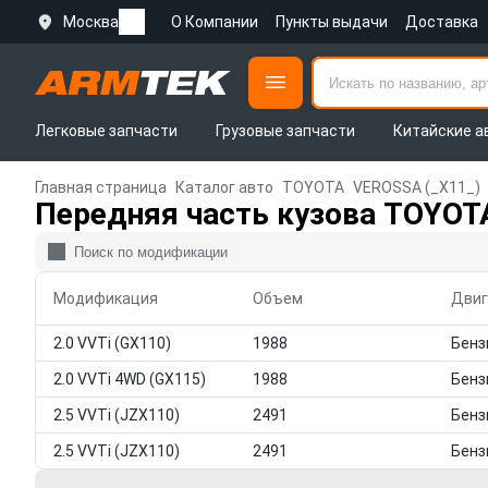
Москва
О Компании
Пункты выдачи
Доставка
Легковые запчасти
Грузовые запчасти
Китайские а
Главная страница
Каталог авто
TOYOTA
VEROSSA (_X11_)
Передняя часть кузова TOYOT
Модификация
Объем
Двиг
2.0 VVTi (GX110)
1988
2.0 VVTi 4WD (GX115)
1988
2.5 VVTi (JZX110)
2491
2.5 VVTi (JZX110)
2491