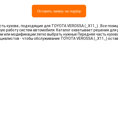
Оставить заявку на подбор
ть кузова , подходящие для TOYOTA VEROSSA (_X11_) . Все пози
ную работу систем автомобиля. Каталог охватывает решения для
рам или модификации легко выбрать нужные Передняя часть кузов
циалистов - чтобы обслуживание TOYOTA VEROSSA (_X11_) оста