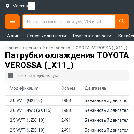
Москва
Акции
Легковые запчасти
Грузовые запчасти
Китайс
Главная страница
Каталог авто
TOYOTA
VEROSSA (_X11_)
Патрубки охлаждения TOYOTA
VEROSSA (_X11_)
Модификация
Объем
Двигатель
2.0 VVTi (GX110)
1988
Бензиновый двигатель
2.0 VVTi 4WD (GX115)
1988
Бензиновый двигатель
2.5 VVTi (JZX110)
2491
Бензиновый двигатель
2.5 VVTi (JZX110)
2491
Бензиновый двигатель