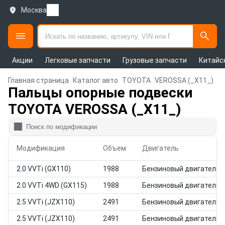
Москва
Акции
Легковые запчасти
Грузовые запчасти
Китайс
Главная страница
Каталог авто
TOYOTA
VEROSSA (_X11_)
Пальцы опорные подвески
TOYOTA VEROSSA (_X11_)
Модификация
Объем
Двигатель
2.0 VVTi (GX110)
1988
Бензиновый двигатель
2.0 VVTi 4WD (GX115)
1988
Бензиновый двигатель
2.5 VVTi (JZX110)
2491
Бензиновый двигатель
2.5 VVTi (JZX110)
2491
Бензиновый двигатель