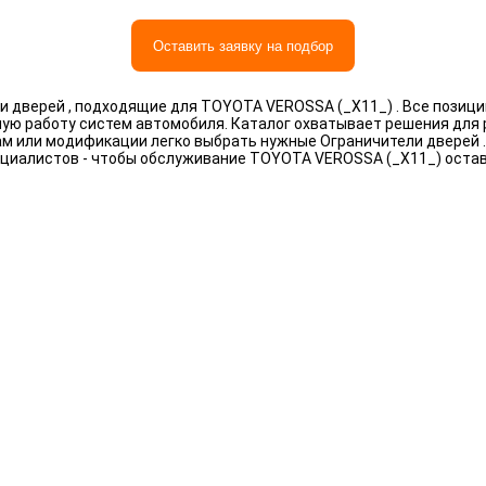
Оставить заявку на подбор
 дверей , подходящие для TOYOTA VEROSSA (_X11_) . Все позици
ную работу систем автомобиля. Каталог охватывает решения для
рам или модификации легко выбрать нужные Ограничители дверей 
циалистов - чтобы обслуживание TOYOTA VEROSSA (_X11_) оста