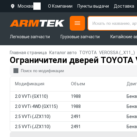
Москва
О Компании
Пункты выдачи
Доставка
Легковые запчасти
Грузовые запчасти
Китайские а
Главная страница
Каталог авто
TOYOTA
VEROSSA (_X11_)
Ограничители дверей TOYOTA 
Модификация
Объем
Двиг
2.0 VVTi (GX110)
1988
2.0 VVTi 4WD (GX115)
1988
2.5 VVTi (JZX110)
2491
2.5 VVTi (JZX110)
2491