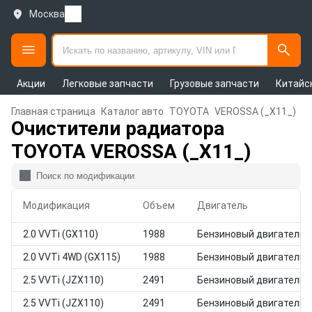
Москва
Акции
Легковые запчасти
Грузовые запчасти
Китайс
Главная страница
Каталог авто
TOYOTA
VEROSSA (_X11_)
Очистители радиатора
TOYOTA VEROSSA (_X11_)
Модификация
Объем
Двигатель
2.0 VVTi (GX110)
1988
Бензиновый двигатель
2.0 VVTi 4WD (GX115)
1988
Бензиновый двигатель
2.5 VVTi (JZX110)
2491
Бензиновый двигатель
2.5 VVTi (JZX110)
2491
Бензиновый двигатель