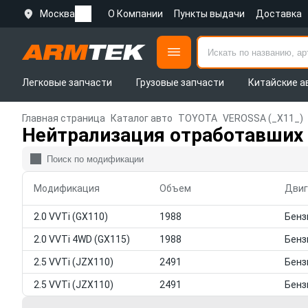
Москва
О Компании
Пункты выдачи
Доставка
Легковые запчасти
Грузовые запчасти
Китайские а
Главная страница
Каталог авто
TOYOTA
VEROSSA (_X11_)
Нейтрализация отработавших 
Модификация
Объем
Двиг
2.0 VVTi (GX110)
1988
2.0 VVTi 4WD (GX115)
1988
2.5 VVTi (JZX110)
2491
2.5 VVTi (JZX110)
2491