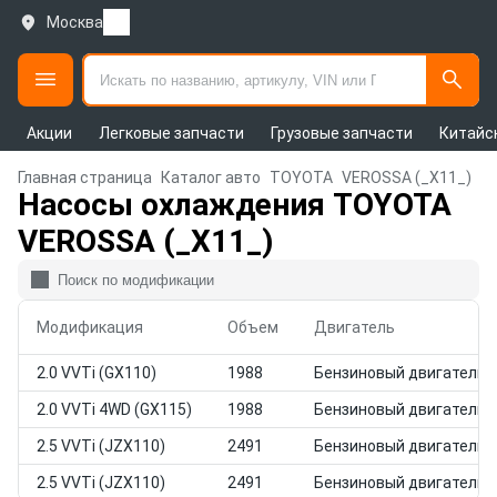
Москва
Акции
Легковые запчасти
Грузовые запчасти
Китайс
Главная страница
Каталог авто
TOYOTA
VEROSSA (_X11_)
Насосы охлаждения TOYOTA
VEROSSA (_X11_)
Модификация
Объем
Двигатель
2.0 VVTi (GX110)
1988
Бензиновый двигатель
2.0 VVTi 4WD (GX115)
1988
Бензиновый двигатель
2.5 VVTi (JZX110)
2491
Бензиновый двигатель
2.5 VVTi (JZX110)
2491
Бензиновый двигатель