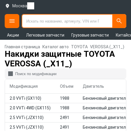
Москва
Акции
Легковые запчасти
Грузовые запчасти
Китайс
Главная страница
Каталог авто
TOYOTA
VEROSSA (_X11_)
Накидки защитные TOYOTA
VEROSSA (_X11_)
Модификация
Объем
Двигатель
2.0 VVTi (GX110)
1988
Бензиновый двигатель
2.0 VVTi 4WD (GX115)
1988
Бензиновый двигатель
2.5 VVTi (JZX110)
2491
Бензиновый двигатель
2.5 VVTi (JZX110)
2491
Бензиновый двигатель