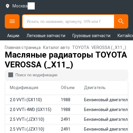
Москва
Акции
Легковые запчасти
Грузовые запчасти
Китайс
Главная страница
Каталог авто
TOYOTA
VEROSSA (_X11_)
Масляные радиаторы TOYOTA
VEROSSA (_X11_)
Модификация
Объем
Двигатель
2.0 VVTi (GX110)
1988
Бензиновый двигатель
2.0 VVTi 4WD (GX115)
1988
Бензиновый двигатель
2.5 VVTi (JZX110)
2491
Бензиновый двигатель
2.5 VVTi (JZX110)
2491
Бензиновый двигатель