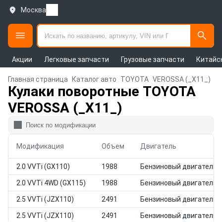
Москва
Акции
Легковые запчасти
Грузовые запчасти
Китайс
Главная страница
Каталог авто
TOYOTA
VEROSSA (_X11_)
Кулаки поворотные TOYOTA
VEROSSA (_X11_)
Модификация
Объем
Двигатель
2.0 VVTi (GX110)
1988
Бензиновый двигатель
2.0 VVTi 4WD (GX115)
1988
Бензиновый двигатель
2.5 VVTi (JZX110)
2491
Бензиновый двигатель
2.5 VVTi (JZX110)
2491
Бензиновый двигатель