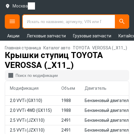
Москва
Акции
Легковые запчасти
Грузовые запчасти
Китайс
Главная страница
Каталог авто
TOYOTA
VEROSSA (_X11_)
Крышки ступиц TOYOTA
VEROSSA (_X11_)
Модификация
Объем
Двигатель
2.0 VVTi (GX110)
1988
Бензиновый двигатель
2.0 VVTi 4WD (GX115)
1988
Бензиновый двигатель
2.5 VVTi (JZX110)
2491
Бензиновый двигатель
2.5 VVTi (JZX110)
2491
Бензиновый двигатель