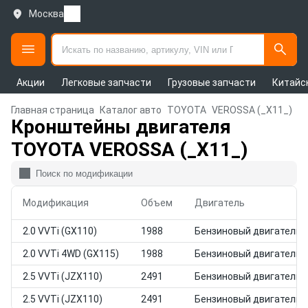
Москва
Акции
Легковые запчасти
Грузовые запчасти
Китайс
Главная страница
Каталог авто
TOYOTA
VEROSSA (_X11_)
Кронштейны двигателя
TOYOTA VEROSSA (_X11_)
Модификация
Объем
Двигатель
2.0 VVTi (GX110)
1988
Бензиновый двигатель
2.0 VVTi 4WD (GX115)
1988
Бензиновый двигатель
2.5 VVTi (JZX110)
2491
Бензиновый двигатель
2.5 VVTi (JZX110)
2491
Бензиновый двигатель