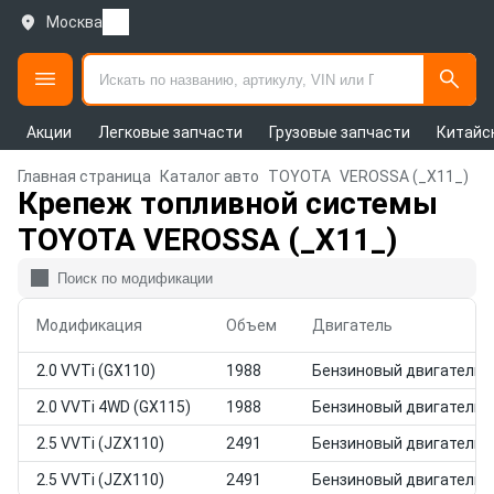
Москва
Акции
Легковые запчасти
Грузовые запчасти
Китайс
Главная страница
Каталог авто
TOYOTA
VEROSSA (_X11_)
Крепеж топливной системы
TOYOTA VEROSSA (_X11_)
Модификация
Объем
Двигатель
2.0 VVTi (GX110)
1988
Бензиновый двигатель
2.0 VVTi 4WD (GX115)
1988
Бензиновый двигатель
2.5 VVTi (JZX110)
2491
Бензиновый двигатель
2.5 VVTi (JZX110)
2491
Бензиновый двигатель