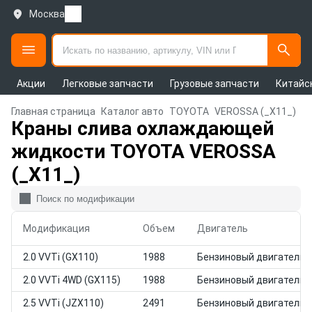
Москва
Акции
Легковые запчасти
Грузовые запчасти
Китайс
Главная страница
Каталог авто
TOYOTA
VEROSSA (_X11_)
Краны слива охлаждающей
жидкости TOYOTA VEROSSA
(_X11_)
Модификация
Объем
Двигатель
2.0 VVTi (GX110)
1988
Бензиновый двигатель
2.0 VVTi 4WD (GX115)
1988
Бензиновый двигатель
2.5 VVTi (JZX110)
2491
Бензиновый двигатель