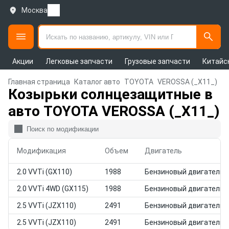
Москва
Акции
Легковые запчасти
Грузовые запчасти
Китайс
Главная страница
Каталог авто
TOYOTA
VEROSSA (_X11_)
Козырьки солнцезащитные в
авто TOYOTA VEROSSA (_X11_)
Модификация
Объем
Двигатель
2.0 VVTi (GX110)
1988
Бензиновый двигатель
2.0 VVTi 4WD (GX115)
1988
Бензиновый двигатель
2.5 VVTi (JZX110)
2491
Бензиновый двигатель
2.5 VVTi (JZX110)
2491
Бензиновый двигатель