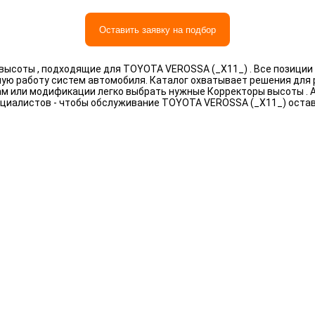
Оставить заявку на подбор
ысоты , подходящие для TOYOTA VEROSSA (_X11_) . Все позиции
ную работу систем автомобиля. Каталог охватывает решения для
рам или модификации легко выбрать нужные Корректоры высоты .
циалистов - чтобы обслуживание TOYOTA VEROSSA (_X11_) оста