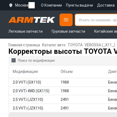
Москва
О Компании
Пункты выдачи
Доставка
Легковые запчасти
Грузовые запчасти
Китайские а
Главная страница
Каталог авто
TOYOTA
VEROSSA (_X11_)
Корректоры высоты TOYOTA V
Модификация
Объем
Двиг
2.0 VVTi (GX110)
1988
2.0 VVTi 4WD (GX115)
1988
2.5 VVTi (JZX110)
2491
2.5 VVTi (JZX110)
2491