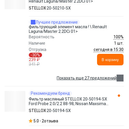
Renault Laguna/Master 2.2DCi 01>
STELLOX
20-50210-SX
Лучшее предложение
фильтрующий элемент масла ! \ Renault
Laguna/Master 2.2DCi 01>
100%
Вероятность
Наличие
1 шт.
сегодня в 15:30
Отгрузка
-30%
239 ₽
В корзину
341 ₽
Показать еще 27 предложений
Рекомендуем бренд
Фильтр масляный STELLOX 20-50194-SX
Ford Probe 2.0/2.2 88-98, Nissan Maxsima
2.0/3.0 95>
STELLOX
20-50194-SX
5.0
2
отзыва