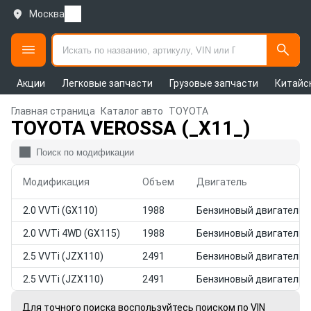
Москва
Акции
Легковые запчасти
Грузовые запчасти
Китайс
Главная страница
Каталог авто
TOYOTA
TOYOTA VEROSSA (_X11_)
Модификация
Объем
Двигатель
2.0 VVTi (GX110)
1988
Бензиновый двигатель
2.0 VVTi 4WD (GX115)
1988
Бензиновый двигатель
2.5 VVTi (JZX110)
2491
Бензиновый двигатель
2.5 VVTi (JZX110)
2491
Бензиновый двигатель
Для точного поиска воспользуйтесь поиском по VIN