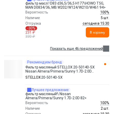
фильтр масл.! D83 d36,5/36,5 H177\HOWO T5G,
MAN D0834/36, MB W202/W124/W210/W461 94>
100%
Вероятность
Наличие
5 шт.
сегодня в 15:30
Отгрузка
-30%
231 ₽
В корзину
330 ₽
Показать еще 46 предложений
Рекомендуем бренд
Фильтр масляный STELLOX 20-50140-SX
Nissan Almera/Primera/Sunny 1.7D-2.0D
82>
STELLOX
20-50140-SX
Лучшее предложение
фильтр масляный!\ Nissan
Almera/Primera/Sunny 1.7D-2.0D 82>
100%
Вероятность
Наличие
2 шт.
сегодня в 15:30