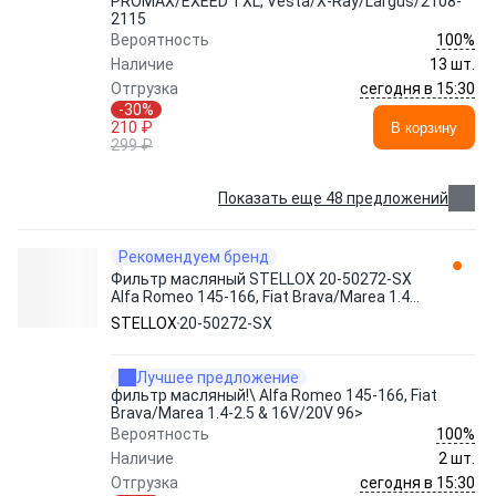
PROMAX/EXEED TXL, Vesta/X-Ray/Largus/2108-
2115
100%
Вероятность
Наличие
13 шт.
сегодня в 15:30
Отгрузка
-30%
210 ₽
В корзину
299 ₽
Показать еще 48 предложений
Рекомендуем бренд
Фильтр масляный STELLOX 20-50272-SX
Alfa Romeo 145-166, Fiat Brava/Marea 1.4-
2.5 & 16V/20V 96>
STELLOX
20-50272-SX
Лучшее предложение
фильтр масляный!\ Alfa Romeo 145-166, Fiat
Brava/Marea 1.4-2.5 & 16V/20V 96>
100%
Вероятность
Наличие
2 шт.
сегодня в 15:30
Отгрузка