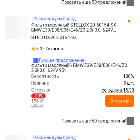
Показать еще 50 предложений
Рекомендуем бренд
Фильтр масляный STELLOX 20-50154-SX
BMW E39/E38/E36/E46/Z3 2.0i-3.0i &24V
95>
STELLOX
20-50154-SX
5.0
2
отзыва
Лучшее предложение
фильтр масляный!\ BMW E39/E38/E36/E46/Z3
2.0i-3.0i &24V 95>
100%
Вероятность
Наличие
9 шт.
сегодня в 15:30
Отгрузка
-30%
196 ₽
В корзину
280 ₽
Показать еще 60 предложений
Рекомендуем бренд