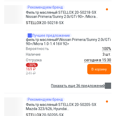
Рекомендуем бренд
Фильтр масляный STELLOX 20-50218-SX
Nissan Primera/Sunny 2.0i/GTi 90> /Micra
1.0-1.4 16V 92>
STELLOX
20-50218-SX
Лучшее предложение
фильтр масляный!\Nissan Primera/Sunny 2.0i/GTi
90>/Micra 1.0-1.4 16V 92>
100%
Вероятность
Наличие
3 шт.
сегодня в 15:30
Отгрузка
-30%
169 ₽
В корзину
241 ₽
Показать еще 36 предложений
Рекомендуем бренд
Фильтр масляный STELLOX 20-50205-SX
Mazda 323/626, Hyundai
Accent/Solaris/i20, Kia Rio/Sportage 1.1-
STELLOX
20-50205-SX