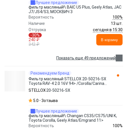
Лучшее предложение
фильтр масляный!\ BAIC U5 Plus, Geely Atlas, JAC
J7/JS4/S3, МОСКВИЧ 3
100%
Вероятность
Наличие
13 шт.
сегодня в 15:30
Отгрузка
-30%
240 ₽
В корзину
342 ₽
Показать еще 49 предложений
Рекомендуем бренд
Фильтр масляный STELLOX 20-50216-SX
Toyota RAV-4 2.0 16V 94> /Corolla/Carina
1.3-2.0 80>
STELLOX
20-50216-SX
5.0
3
отзыва
Лучшее предложение
фильтр масляный!\ Changan CS35/CS75/UNI K,
Toyota Corolla, Geely Atlas/Emgrand 11>
100%
Вероятность