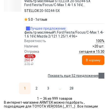
Фильтр масляный STELLOX 20-50244-SX
Ford Fiesta/Focus/C-Max 1.4i-1.6 16V,
Mazda 2/121 1.25/1.4 96>
STELLOX
20-50244-SX
5.0
1
отзыв
Лучшее предложение
фильтр масляный!\ Ford Fiesta/Focus/C-Max 1.4i-
1.6 16V, Mazda 2/121 1.25/1.4 96>
100%
Вероятность
Наличие
>20 шт.
сегодня в 15:30
Отгрузка
-30%
260 ₽
В корзину
370 ₽
Показать еще 52 предложения
1
2
3
...
28
1 — 36 из 999 товаров
В интернет-магазине ARMTEK можно подобрать ,
подходящие для TOYOTA VEROSSA (_X11_) . Все позиции