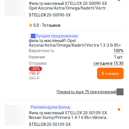
Фильтр масляный STELLOX 20-50090-SX
Opel Ascona/Astra/Omega/Kadett/Vectra
1.3-3.0i 85>
STELLOX
20-50090-SX
5.0
7
отзывов
Лучшее предложение
фильтр масляный!\ Opel
Ascona/Astra/Omega/Kadett/Vectra 1.3-3.0i 85>
100%
Вероятность
Наличие
1 шт.
сегодня в 15:30
Отгрузка
-30%
196 ₽
В корзину
280 ₽
Показать еще 75 предложений
Рекомендуем бренд
Фильтр масляный STELLOX 20-50109-SX
Nissan Sunny/Primera 1.4-1.6 86>/Almera
1.4
STELLOX
20-50109-SX