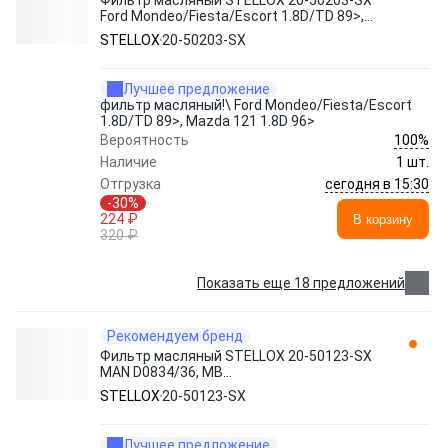
Фильтр масляный STELLOX 20-50203-SX
Ford Mondeo/Fiesta/Escort 1.8D/TD 89>,
Mazda 121 1.8D 96>
STELLOX
20-50203-SX
Лучшее предложение
фильтр масляный!\ Ford Mondeo/Fiesta/Escort
1.8D/TD 89>, Mazda 121 1.8D 96>
100%
Вероятность
Наличие
1 шт.
сегодня в 15:30
Отгрузка
-30%
224 ₽
В корзину
320 ₽
Показать еще 18 предложений
Рекомендуем бренд
Фильтр масляный STELLOX 20-50123-SX
MAN D0834/36, MB
W202/W124/W210/W461 94>
STELLOX
20-50123-SX
Лучшее предложение