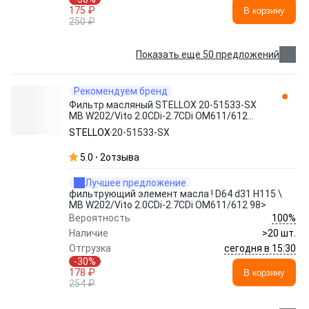
175 ₽
В корзину
250 ₽
Показать еще 50 предложений
Рекомендуем бренд
Фильтр масляный STELLOX 20-51533-SX
MB W202/Vito 2.0CDi-2.7CDi OM611/612
98>
STELLOX
20-51533-SX
5.0
2
отзыва
Лучшее предложение
фильтрующий элемент масла ! D64 d31 H115 \
MB W202/Vito 2.0CDi-2.7CDi OM611/612 98>
100%
Вероятность
Наличие
>20 шт.
сегодня в 15:30
Отгрузка
-30%
178 ₽
В корзину
254 ₽