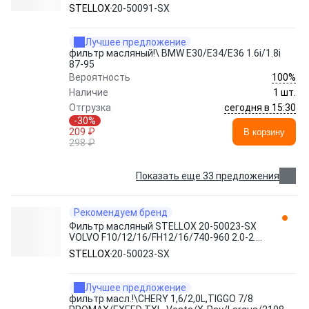
STELLOX
20-50091-SX
Лучшее предложение
фильтр масляный!\ BMW E30/E34/E36 1.6i/1.8i
87-95
100%
Вероятность
Наличие
1 шт.
сегодня в 15:30
Отгрузка
-30%
209 ₽
В корзину
298 ₽
Показать еще 33 предложения
Рекомендуем бренд
Фильтр масляный STELLOX 20-50023-SX
VOLVO F10/12/16/FH12/16/740-960 2.0-2.9
84>, Toyota Corolla 1.8D 84>
STELLOX
20-50023-SX
Лучшее предложение
фильтр масл.!\CHERY 1,6/2,0L,TIGGO 7/8