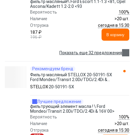
фильтр масляный!\ Ford Escort 1.1-1.3 <81, Opel
Ascona/Kadett 1.2-2.0 <93
100%
Вероятность
Наличие
>20 шт.
сегодня в 15:30
Отгрузка
187 ₽
В корзину
196 ₽
Показать еще 32 предложения
Рекомендуем бренд
Фильтр масляный STELLOX 20-50191-SX
Ford Mondeo/Transit 2.0Di/TDCi/2.4Di &
16V 00>
STELLOX
20-50191-SX
Лучшее предложение
фильтрующий элемент масла ! \ Ford
Mondeo/Transit 2.0Di/TDCi/2.4Di & 16V 00>
100%
Вероятность
Наличие
>20 шт.
сегодня в 15:30
Отгрузка