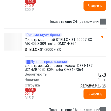
-30%
210 ₽
В корзину
300 ₽
Показать еще 24 предложения
Рекомендуем бренд
Фильтр масляный STELLOX 81-20007-SX
MB 405D-809 motor OM314/364
STELLOX
81-20007-SX
Лучшее предложение
фильтрующий элемент масла ! D83 H137
d21\MB405D-809 motor OM314/364
100%
Вероятность
Наличие
1 шт.
сегодня в 15:30
Отгрузка
-30%
221 ₽
В корзину
315 ₽
Показать еще 16 предложений