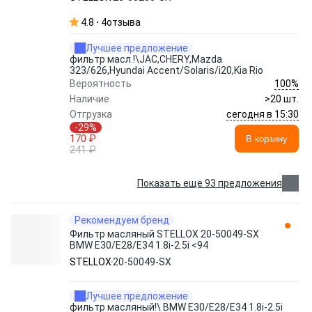
3.0i 90>
4.8
4
отзыва
Лучшее предложение
фильтр масл.!\JAC,CHERY,Mazda
323/626,Hyundai Accent/Solaris/i20,Kia Rio
100%
Вероятность
Наличие
>20 шт.
сегодня в 15:30
Отгрузка
-29%
170 ₽
В корзину
241 ₽
Показать еще 93 предложения
Рекомендуем бренд
Фильтр масляный STELLOX 20-50049-SX
BMW E30/E28/E34 1.8i-2.5i <94
STELLOX
20-50049-SX
Лучшее предложение
фильтр масляный!\ BMW E30/E28/E34 1.8i-2.5i