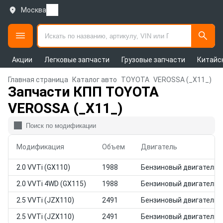
Москва
Акции
Легковые запчасти
Грузовые запчасти
Китайс
Главная страница
Каталог авто
TOYOTA
VEROSSA (_X11_)
Запчасти КПП TOYOTA
VEROSSA (_X11_)
Модификация
Объем
Двигатель
2.0 VVTi (GX110)
1988
Бензиновый двигатель
2.0 VVTi 4WD (GX115)
1988
Бензиновый двигатель
2.5 VVTi (JZX110)
2491
Бензиновый двигатель
2.5 VVTi (JZX110)
2491
Бензиновый двигатель