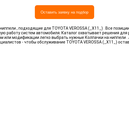
Оставить заявку на подбор
ниппели , подходящие для TOYOTA VEROSSA (_X11_) . Все позици
ную работу систем автомобиля. Каталог охватывает решения для
рам или модификации легко выбрать нужные Колпачки на ниппели 
циалистов - чтобы обслуживание TOYOTA VEROSSA (_X11_) оста