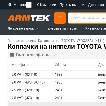
Москва
О Компании
Пункты выдачи
Доставка
Легковые запчасти
Грузовые запчасти
Китайские а
Главная страница
Каталог авто
TOYOTA
VEROSSA (_X11_)
Колпачки на ниппели TOYOTA 
Модификация
Объем
Двиг
2.0 VVTi (GX110)
1988
2.0 VVTi 4WD (GX115)
1988
2.5 VVTi (JZX110)
2491
2.5 VVTi (JZX110)
2491