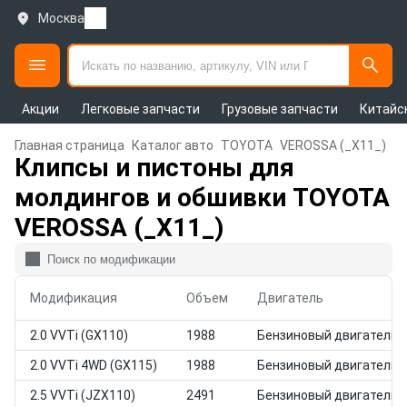
Москва
Акции
Легковые запчасти
Грузовые запчасти
Китайс
Главная страница
Каталог авто
TOYOTA
VEROSSA (_X11_)
Клипсы и пистоны для
молдингов и обшивки TOYOTA
VEROSSA (_X11_)
Модификация
Объем
Двигатель
2.0 VVTi (GX110)
1988
Бензиновый двигатель
2.0 VVTi 4WD (GX115)
1988
Бензиновый двигатель
2.5 VVTi (JZX110)
2491
Бензиновый двигатель