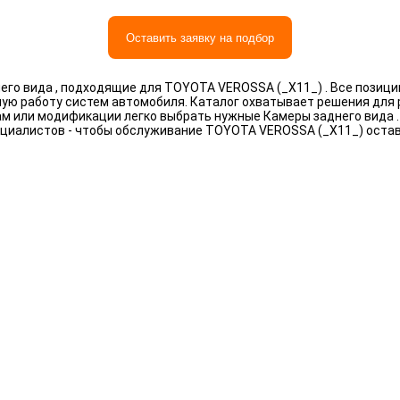
Оставить заявку на подбор
го вида , подходящие для TOYOTA VEROSSA (_X11_) . Все позици
ную работу систем автомобиля. Каталог охватывает решения для
рам или модификации легко выбрать нужные Камеры заднего вида 
циалистов - чтобы обслуживание TOYOTA VEROSSA (_X11_) оста