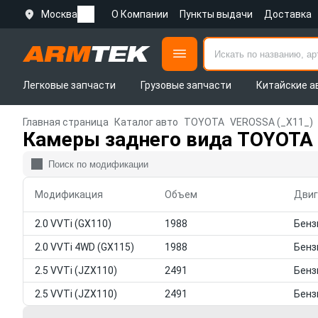
Москва
О Компании
Пункты выдачи
Доставка
Легковые запчасти
Грузовые запчасти
Китайские а
Главная страница
Каталог авто
TOYOTA
VEROSSA (_X11_)
Камеры заднего вида TOYOTA 
Модификация
Объем
Двиг
2.0 VVTi (GX110)
1988
2.0 VVTi 4WD (GX115)
1988
2.5 VVTi (JZX110)
2491
2.5 VVTi (JZX110)
2491