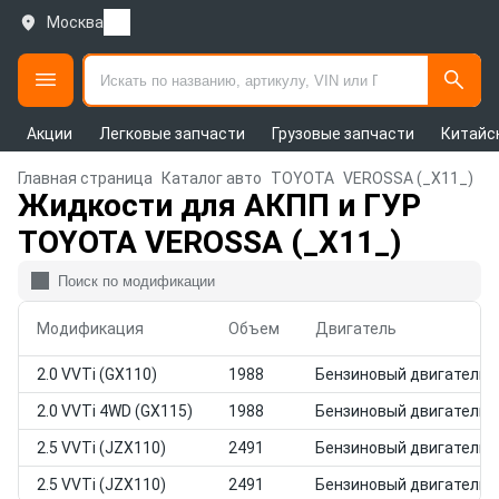
Москва
Акции
Легковые запчасти
Грузовые запчасти
Китайс
Главная страница
Каталог авто
TOYOTA
VEROSSA (_X11_)
Жидкости для АКПП и ГУР
TOYOTA VEROSSA (_X11_)
Модификация
Объем
Двигатель
2.0 VVTi (GX110)
1988
Бензиновый двигатель
2.0 VVTi 4WD (GX115)
1988
Бензиновый двигатель
2.5 VVTi (JZX110)
2491
Бензиновый двигатель
2.5 VVTi (JZX110)
2491
Бензиновый двигатель