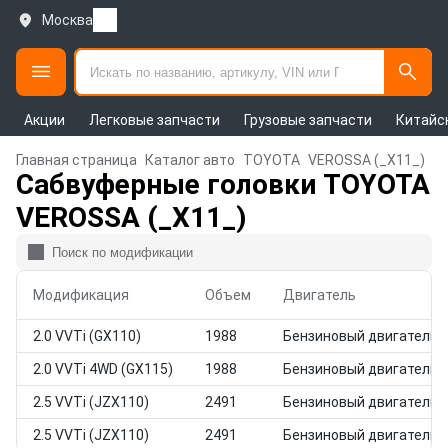
Москва
Акции
Легковые запчасти
Грузовые запчасти
Китайс
Главная страница
Каталог авто
TOYOTA
VEROSSA (_X11_)
Сабвуферные головки TOYOTA
VEROSSA (_X11_)
Модификация
Объем
Двигатель
2.0 VVTi (GX110)
1988
Бензиновый двигатель
2.0 VVTi 4WD (GX115)
1988
Бензиновый двигатель
2.5 VVTi (JZX110)
2491
Бензиновый двигатель
2.5 VVTi (JZX110)
2491
Бензиновый двигатель