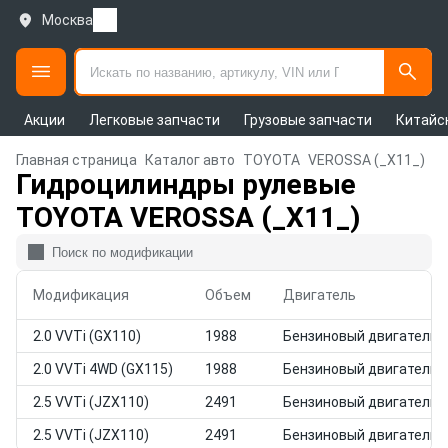
Москва
Акции
Легковые запчасти
Грузовые запчасти
Китайс
Главная страница
Каталог авто
TOYOTA
VEROSSA (_X11_)
Гидроцилиндры рулевые
TOYOTA VEROSSA (_X11_)
Модификация
Объем
Двигатель
2.0 VVTi (GX110)
1988
Бензиновый двигатель
2.0 VVTi 4WD (GX115)
1988
Бензиновый двигатель
2.5 VVTi (JZX110)
2491
Бензиновый двигатель
2.5 VVTi (JZX110)
2491
Бензиновый двигатель