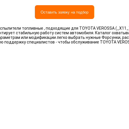
Оставить заявку на подбор
спылители топливные , подходящие для TOYOTA VEROSSA (_X11_)
антирует стабильную работу систем автомобиля. Каталог охваты
 параметрам или модификации легко выбрать нужные Форсунки, р
ную поддержку специалистов - чтобы обслуживание TOYOTA VERO