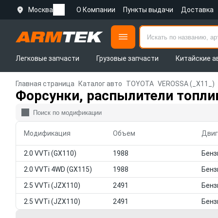
Москва
О Компании
Пункты выдачи
Доставка
Легковые запчасти
Грузовые запчасти
Китайские а
Главная страница
Каталог авто
TOYOTA
VEROSSA (_X11_)
Форсунки, распылители топли
Модификация
Объем
Двиг
2.0 VVTi (GX110)
1988
2.0 VVTi 4WD (GX115)
1988
2.5 VVTi (JZX110)
2491
2.5 VVTi (JZX110)
2491