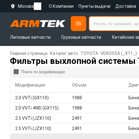
Москва
О Компании
Пункты выдачи
Доставка
Легковые запчасти
Грузовые запчасти
Китайские а
Главная страница
Каталог авто
TOYOTA
VEROSSA (_X11_)
Фильтры выхлопной системы 
Модификация
Объем
Двиг
2.0 VVTi (GX110)
1988
2.0 VVTi 4WD (GX115)
1988
2.5 VVTi (JZX110)
2491
2.5 VVTi (JZX110)
2491