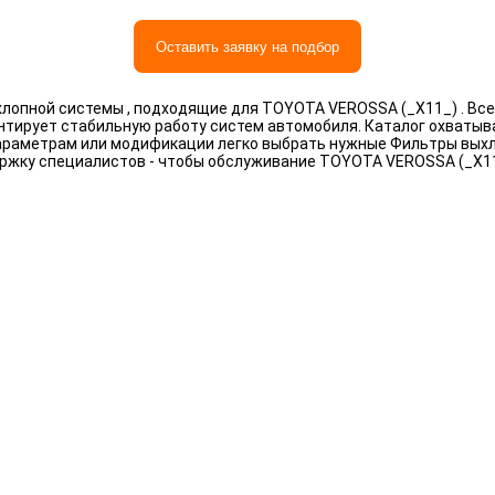
Оставить заявку на подбор
лопной системы , подходящие для TOYOTA VEROSSA (_X11_) . Все
антирует стабильную работу систем автомобиля. Каталог охваты
, параметрам или модификации легко выбрать нужные Фильтры вы
ержку специалистов - чтобы обслуживание TOYOTA VEROSSA (_X1