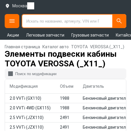
Москва
Акции
Легковые запчасти
Грузовые запчасти
Китайс
Главная страница
Каталог авто
TOYOTA
VEROSSA (_X11_)
Элементы подвески кабины
TOYOTA VEROSSA (_X11_)
Модификация
Объем
Двигатель
2.0 VVTi (GX110)
1988
Бензиновый двигатель
2.0 VVTi 4WD (GX115)
1988
Бензиновый двигатель
2.5 VVTi (JZX110)
2491
Бензиновый двигатель
2.5 VVTi (JZX110)
2491
Бензиновый двигатель