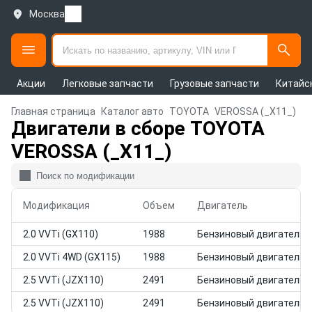
Москва
Акции
Легковые запчасти
Грузовые запчасти
Китайс
Главная страница
Каталог авто
TOYOTA
VEROSSA (_X11_)
Двигатели в сборе TOYOTA
VEROSSA (_X11_)
Модификация
Объем
Двигатель
2.0 VVTi (GX110)
1988
Бензиновый двигатель
2.0 VVTi 4WD (GX115)
1988
Бензиновый двигатель
2.5 VVTi (JZX110)
2491
Бензиновый двигатель
2.5 VVTi (JZX110)
2491
Бензиновый двигатель